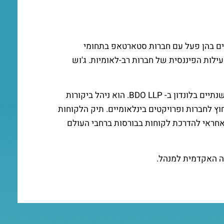
סון הוא רו"ח בכיר, התורם את הניסיון העשיר שצבר ביותר מ- 15 שנים בהן פעל עם חברות סטארטאפ בתחומי
פעילות הפיננסית של חברות רב-לאומיות. ג'וש
לפני שהצטרף לברוקס-קרת, עבד ג'וש כמנהל בחברת זיו האפט BDO, כולל שנתיים בלונדון ב- BDO LLP. הוא ניהל ביקורות
וץ לחברות ופרויקטים בינלאומיים. תיק הלקוחות
ה אחראי להדרכת לקוחות בבורסות ברחבי העולם
לה האקדמית למנהל.