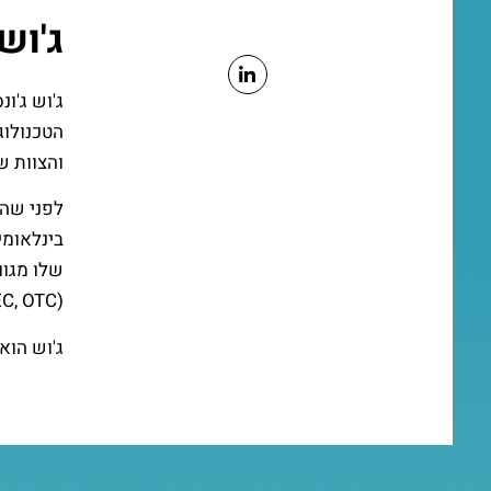
ג'וש 
הטכנולוג
והצוות שב
בינלאומי
שלו מגוו
(AIM, FTSE, SEC, OTC והבורסה לניירות ערך בישראל).
ג'וש הוא