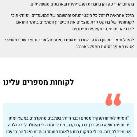
בתחום ההיי טק והן בחברות תעשייתיות ובארגונים ממשלתיים.
מיכל אחראית לניהול כל היבטי הגיוס וההשמה של המועמדים, ומוודאת כי
לקוחותיה של ברוקס קרת מוצאים את הכישרון המתאים ביותר התואם
לצרכיהם מבחינה מקצועית ופיננסית.
למיכל תואר ראשון במדעי החברה מאוניברסיטת תל אביב ותואר שני במשאבי
אנוש מאוניברסיטת טמפל בארה"ב.
לקוחות מספרים עלינו
“ניסיתי לאייש תפקיד מסוים וכבר הייתי בשלבים מתקדמים במשא ומתן
עם מועמד שלא הגיע דרך ברוקס-קרת. מיכל תמכה בי ואיחלה לי בהצלחה.
אני חייב להודות. היו לי ספקות בנוגע לאותו מועמד ובעזרת מיכל הבנתי שזו