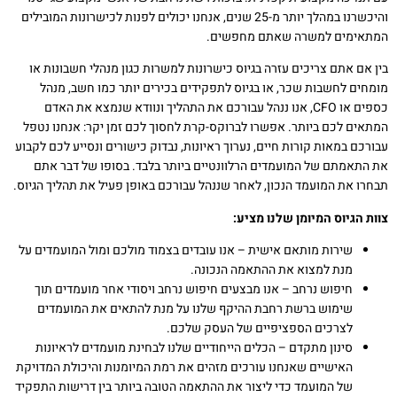
והיכשרנו במהלך יותר מ-25 שנים, אנחנו יכולים לפנות לכישרונות המובילים
המתאימים למשרה שאתם מחפשים.
בין אם אתם צריכים עזרה בגיוס כישרונות למשרות כגון מנהלי חשבונות או
מומחים לחשבות שכר, או בגיוס לתפקידים בכירים יותר כמו חשב, מנהל
כספים או CFO, אנו ננהל עבורכם את התהליך ונוודא שנמצא את האדם
המתאים לכם ביותר. אפשרו לברוקס-קרת לחסוך לכם זמן יקר: אנחנו נטפל
עבורכם במאות קורות חיים, נערוך ראיונות, נבדוק כישורים ונסייע לכם לקבוע
את התאמתם של המועמדים הרלוונטיים ביותר בלבד. בסופו של דבר אתם
תבחרו את המועמד הנכון, לאחר שננהל עבורכם באופן פעיל את תהליך הגיוס.
צוות הגיוס המיומן שלנו מציע:
שירות מותאם אישית – אנו עובדים בצמוד מולכם ומול המועמדים על
מנת למצוא את ההתאמה הנכונה.
חיפוש נרחב – אנו מבצעים חיפוש נרחב ויסודי אחר מועמדים תוך
שימוש ברשת רחבת ההיקף שלנו על מנת להתאים את המועמדים
לצרכים הספציפיים של העסק שלכם.
סינון מתקדם – הכלים הייחודיים שלנו לבחינת מועמדים לראיונות
האישיים שאנחנו עורכים מזהים את רמת המיומנות והיכולת המדויקת
של המועמד כדי ליצור את ההתאמה הטובה ביותר בין דרישות התפקיד