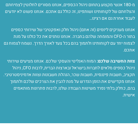
מ-180 אנשי מקצוע בתחום ניהול הכספים, אנחנו מסורים לחלוטין לצמיחתם
והצלחתם של לקוחותינו ושותפינו, זה כולל גם אתכם. אנחנו פשוט לא יודעים
לעבוד אחרת גם אם רצינו…
אנחנו מעניקים ליזמים (זה אתם) ניהול חלק ואפקטיבי של שירותי כספים
בתור ה-CFO והמומחה שלהם בחברה. אנחנו נותנים את כל כולנו על מנת
לצמוח יחד עם לקוחותינו ולתמוך בהם בכל צעד לאורך הדרך. נשמח לצמוח גם
אתכם.
צוות החשיבה שלכם:
המוח האנליטי והעסקי שלכם. אנחנו מציעים שירותי
ניהול כספים מלאים לחברות בישראל ובארצות הברית, לרבות CFO, ניהול
תקציב, חשבות פיננסית, חשבות שכר, הנהלת חשבונות וצוות אדמיניסטרטיבי.
אנחנו מקדישים את הזמן הנדרש על מנת להבין את הצרכים שלכם ולתמוך
בהם, כחלק בלתי נפרד משיטות העבודה שלנו, לרבות פתרונות מותאמים
אישית.