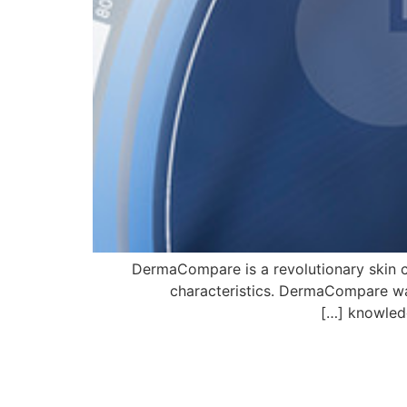
DermaCompare is a revolutionary skin ca
characteristics. DermaCompare was
knowledg