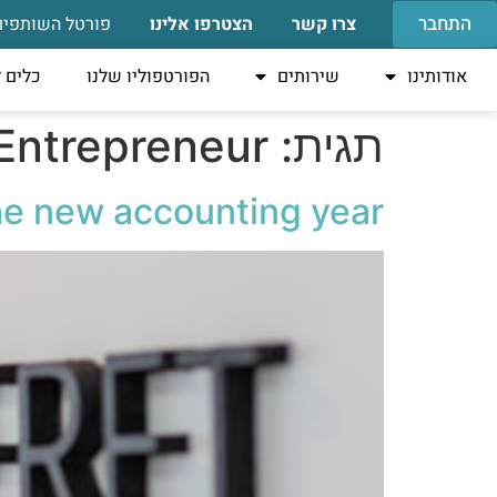
התחבר
צרו קשר
הצטרפו אלינו
פורטל השותפים
אודותינו
שירותים
הפורטפוליו שלנו
כלים 
תגית:
Entrepreneur
the new accounting year.