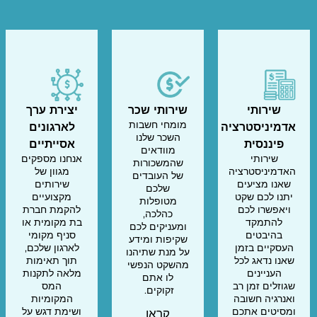
שירותי
שירותי שכר
יצירת ערך
מומחי חשבות
אדמיניסטרציה
לארגונים
השכר שלנו
פיננסית
אסייתיים
מוודאים
שירותי
אנחנו מספקים
שהמשכורות
האדמיניסטרציה
מגוון של
של העובדים
שאנו מציעים
שירותים
שלכם
יתנו לכם שקט
מקצועיים
מטופלות
ויאפשרו לכם
להקמת חברת
כהלכה,
להתמקד
בת מקומית או
ומעניקים לכם
בהיבטים
סניף מקומי
שקיפות ומידע
העסקיים בזמן
לארגון שלכם,
על מנת שתיהנו
שאנו נדאג לכל
תוך תאימות
מהשקט הנפשי
העניינים
מלאה לתקנות
לו אתם
שגוזלים זמן רב
המס
זקוקים.
ואנרגיה חשובה
המקומיות
ומסיטים אתכם
ושימת דגש על
קראו