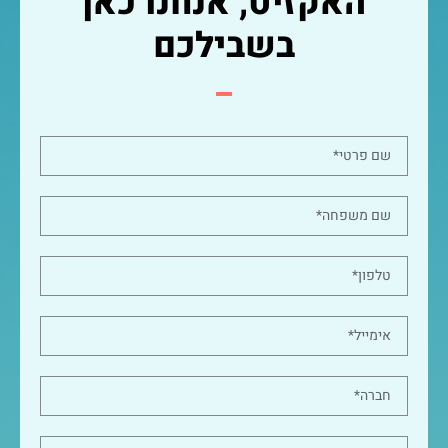
האקזיט, אנחנו כאן
בשבילכם