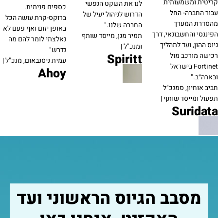
קריטית ומשמעותית
לנו את השקט הנפשי
כספים פנימית.
עבור החברה- החל
הדרוש לניהול יעיל של
ברוקס-קרת עושה הכל
מהסדרת המערך
החברה שלנו."
באופן יזום ואף פעם לא
הפיננסי והחשבונאי, דרך
תמיר מגן, מייסד שותף
נאלצתי לומר להם מה
גיוס ההון, ועד לתהליך
ומנכ"ל |
נדרש"
רכישה מורכב מול
Spiritt
עמית ניסנבאום, מנכ"ל |
Fortinet בישראל
Ahoy
ובארה״ב."
חביב אוחיון, סמנכ"ל
תפעול ומייסד שותף |
Suridata
מסבב הגיוס הראשוני ועד