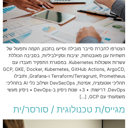
הצטרפו לחברת סייבר מובילה וסייעו בתכנון, הקמה ותפעול של
תשתיות ענן מאובטחות, יציבות וסקיילביליות, בסביבה הכוללת
עשרות אשכולות Kubernetes. במסגרת התפקיד תעבדו עם
GCP, GKE, Docker, Kubernetes, GitHub Actions, ArgoCD,
Terraform/Terragrunt, Prometheus ו-Grafana, ותובילו
תהליכי אוטומציה, אמינות, DevSecOps ושילוב כלי AI בתהליכי
DevOps. דרישות: • 3+ שנות ניסיון ב-DevOps • ניסיון מעשי
משמעותי עם GCP, […]
מגייס/ת טכנולוגית / סורסר/ית