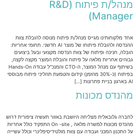
מנהל/ת פיתוח (R&D
Manager)
אחד מלקוחותינו מגייס מנהל/ת פיתוח מנוסה להובלת צוות
ההנדסה ולהובלת פיתוחו של מוצר AI חדשני. תחומי אחריות:
הובלה, חניכה ופיתוח של צוות הנדסה מקצועי ובעל ביצועים
גבוהים אחריות מלאה על פיתוח והובלת המוצר מקצה לקצה,
בשיתוף עם מנהל המוצר, ה-CTO והמנכ"ל עבודה Hands-On
בפיתוח (כ-30% מהזמן) קידום והטמעת תהליכי פיתוח מבוססי
AI בארגון בניית פתרונות […]
מהנדס מכונות
לחברה גלובאלית מצליחה היושבת באזור תעשיה ציפורית דרוש
מהנדס מכונות למשרה מלאה , On -site התפקיד כולל אחריות
על התכנון המכני ועבודה עם צוות מולטידיסיפלינרי וכולל עשיייה