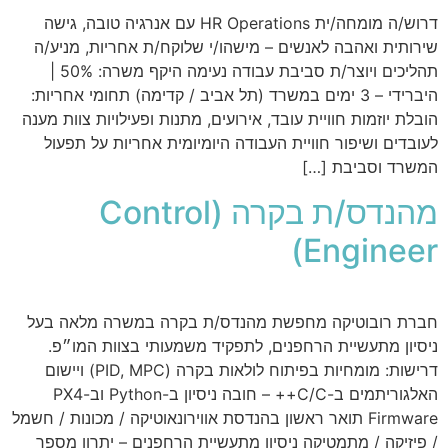
דרוש/ה מומחה/ית HR Operations עם אנרגיה טובה, גישה
שירותית ואהבה לאנשים – מישהו/י שלוקח/ת אחריות, מניע/ה
תהליכים ויוצר/ת סביבת עבודה נעימה היקף משרה: 50% |
היברידי – 3 ימים במשרד (תל אביב / קדימה) תחומי אחריות:
הובלת יוזמות חוויית עובד, אירועים, מתנות ופעילויות צוות מענה
לעובדים ושיפור חוויית העבודה היומיומית אחריות על תפעול
המשרד וסביבת […]
מהנדס/ת בקרה (Control
Engineer)
חברת רובוטיקה מחפשת מהנדס/ת בקרה במשרה מלאה בעל
ניסיון מתעשיית הרחפנים, לתפקיד משמעותי בצוות המו״פ.
דרישות: מומחיות בפיתוח לולאות בקרה (PID, MPC) ויישום
האלגוריתמים ב-C/C++ – חובה ניסיון ב-Python וב-PX4
Firmware תואר ראשון בהנדסת אווירונאוטיקה / מכונות / חשמל
/ פיזיקה / מתמטיקה ניסיון מתעשיית הרחפנים – יתרון מספר