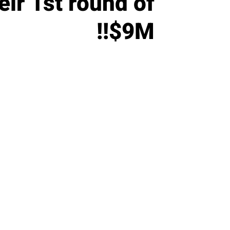
eir 1st round of
$9M!!