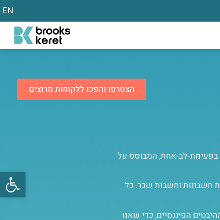
EN
הצטרפו והפכו ללקוחות מרוצים
סקולרית. מוצר הדגל של החברה הוא CardioGraphe, סורק CT כלילי של הלב בפעימת-לב-אחת, המבוסס על
פתח
לת חשבונות וחשבות שכר. כל
יבטים הפיננסיים, כדי שאנו