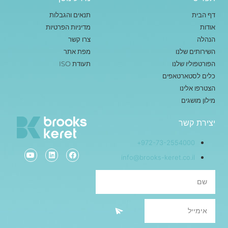
דף הבית
תנאים והגבלות
אודות
מדיניות הפרטיות
הנהלה
צרו קשר
השירותים שלנו
מפת אתר
הפורטפוליו שלנו
תעודת ISO
כלים לסטארטאפים
הצטרפו אלינו
מילון מושגים
יצירת קשר
972-73-2554000+
info@brooks-keret.co.il