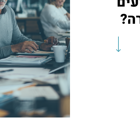
עים
ה?