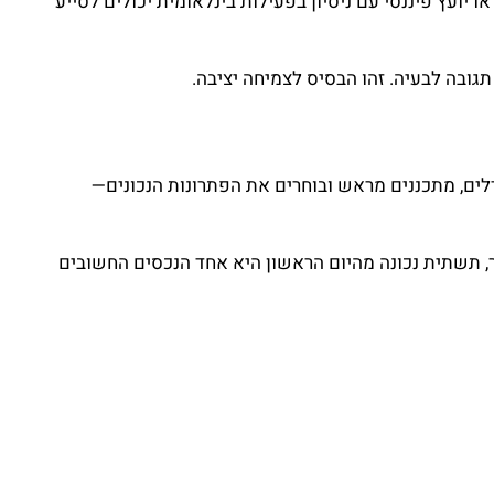
ילוב של הנהלת חשבונות מקצועית, פתרונות Payroll מותאמים וליווי פיננסי ברמה גבוהה מאפשר ליצור שליטה אמיתית. CFO או יועץ פיננסי עם ניסיון בפעילות בינלאומית יכולים לסייע
גובה לבעיה. זהו הבסיס לצמיחה יציבה.
דלים, מתכננים מראש ובוחרים את הפתרונות הנכונים—
ר, תשתית נכונה מהיום הראשון היא אחד הנכסים החשובים