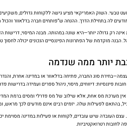
עט טבעי. השוק האמריקאי מציע גישה ללקוחות גדולים, משקיעים ב
 מודעים לה בתחילת הדרך. ההנחה ש”פותחים חברה בדלאוור והכול
נה רק גדולה יותר—היא שונה במהותה. מבנה המיסוי, דרישות הדיו
. הבנה מוקדמת של הפתרונות הפיננסיים הנכונים יכולה לחסוך ט
בת יותר ממה שנדמה
מה—בחירת סוג החברה, פתיחה בדלאוור או במדינה אחרת, והגדר
 פיננסיות: דיווחים, מיסוי, ניהול ספרים ועמידה בדרישות פדרל
ב אין מערכת מס אחת, אלא שילוב של מס פדרלי ומסים ברמת המד
יל, בהתאם לפעילות שלה. יזמים רבים אינם מודעים לכך מראש, ו
פה לחובות רטרואקטיביות.