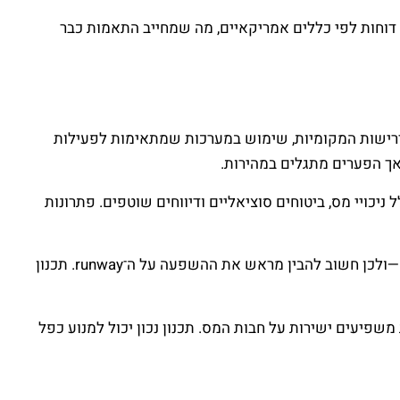
 דוחות לפי כללים אמריקאיים, מה שמחייב התאמות כבר
דרישות המקומיות, שימוש במערכות שמתאימות לפעילות
אך הפערים מתגלים במהירות.
יכויי מס, ביטוחים סוציאליים ודיווחים שוטפים. פתרונות
גם ניהול תזרים מזומנים דורש התאמה. פעילות בארה״ב כרוכה לעיתים בהוצאות גבוהות יותר—שכר, שכירות, שירותים מקצועיים—ולכן חשוב להבין מראש את ההשפעה על ה־runway. תכנון
שפיעים ישירות על חבות המס. תכנון נכון יכול למנוע כפל