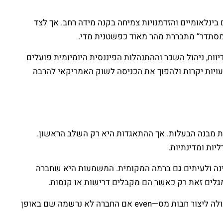
ינלאומיים והזדמנויות צמיחה בקנה מידה רחב. אך לצד
 מסתדר” מתבררת מהר מאוד כפשטנית מדי.
וח, ניהול השכר וההתנהלות הפיננסית היומיומית פועלים
עויות יקרות ולהפוך את הכניסה לשוק האמריקאי להרבה
ת מבנה הבעלות. אך ההתאגדות היא רק השלב הראשון.
יות ומדינתיות.
ינה ולעיתים גם ברמה המקומית. המשמעות היא שחברה
מגלים זאת רק כאשר הם מקבלים דרישות או קנסות.
גם נושא ה־“נוכחות העסקית” (nexus) מפתיע לא מעט חברות. עצם העובדה שיש עובדים, לקוחות או פעילות במדינה מסוימת יכולה ליצור חבות מס—even אם החברה לא נרשמה שם באופן