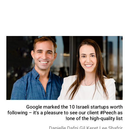
Google marked the 10 Israeli startups worth
following – it's a pleasure to see our client #Peech as
one of the high-quality list!
Danielle Dafni Gil Keret Lee Shafrir