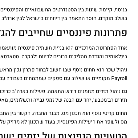
בנוסף, קיימת שונות בין הסטנדרטים החשבונאיים והפיננסיי
בשלב מוקדם. חוסר התאמה בין דיווחים בישראל לבין ארה״ב ע
פתרונות פיננסיים שחייבים להג
אחד הפתרונות המרכזיים הוא בניית תשתית פיננסית מותאמ
בינלאומית והגדרת תהליכים ברורים לדיווח ולבקרה. סטארטא
ניהול שכר הוא תחום נוסף שבו חשוב לבחור פתרון נכון מראש.
Payroll מקומיים או שילוב עם ספקים שמתמחים בעבודה עם חברות זרות יכולים למנוע טעויות יקרות.
תזרים רב־מטבעי, יחד עם הבנה של זמני גבייה ותשלומים, מא
תחום קריטי נוסף הוא תכנון מס. מבנה החברה, הקשר בין החב
מס ולשפר את היעילות הפיננסית, בעוד שתכנון לא מדויק עלו
הטעויות הנפוצות של יזמים יש