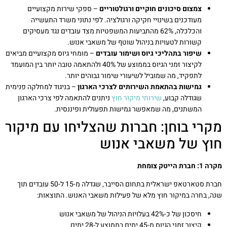
צמצום סיכונים חוקיים ורגולטוריים
– ספקי שירות מקצועיים
מעודכנים בשינויי חקיקה ורגולציה. לפי נתוני משרד התעשייה
והכלכלה, 62% מהתביעות המשפטיות מצד עובדים נגד מעסיקים
קשורות לטעויות בניהול שוטף של משאבי אנוש.
שיפור בתהליכי גיוס ושימור עובדים
– מומחי גיוס מקצועיים מביאים
לקיצור זמני הגיוס בממוצע של 40% ולהתאמה טובה יותר בין המועמד
לתפקיד, מה שמוביל לשיעורי שימור גבוהים יותר.
גמישות בהתאמת השירותים לצרכי הארגון
– בניגוד למחלקה פנימית
שגודלה קבוע,
שירותי מיקור חוץ
ניתנים להתאמה לפי צרכי הארגון
המשתנים, מה שמאפשר גמישות תפעולית ופיננסית.
מקרי בוחן: חברות שהצליחו עם מיקור
חוץ של משאבי אנוש
מקרה 1: חברת הייטק צומחת
חברת סטארטאפ ישראלית בתחום הסייבר, שגדלה מ-15 ל-50 עובדים תוך
שנה, בחרה במיקור חוץ מלא של פעילות משאבי האנוש. התוצאות:
חיסכון של כ-42% בעלויות הניהול של משאבי אנוש
קיצור זמני הגיוס מ-45 ימים בממוצע ל-28 ימים