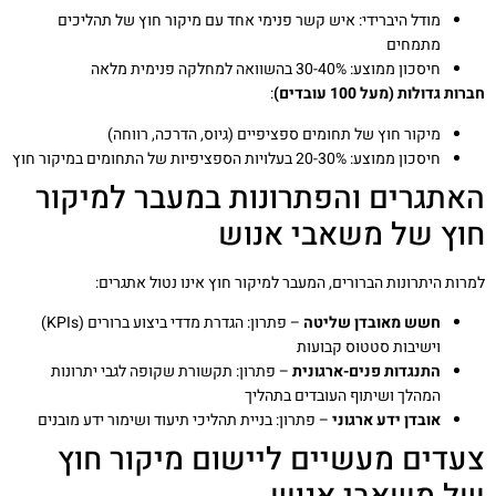
מודל היברידי: איש קשר פנימי אחד עם מיקור חוץ של תהליכים
מתמחים
חיסכון ממוצע: 30-40% בהשוואה למחלקה פנימית מלאה
חברות גדולות (מעל 100 עובדים)
:
מיקור חוץ של תחומים ספציפיים (גיוס, הדרכה, רווחה)
חיסכון ממוצע: 20-30% בעלויות הספציפיות של התחומים במיקור חוץ
האתגרים והפתרונות במעבר למיקור
חוץ של משאבי אנוש
למרות היתרונות הברורים, המעבר למיקור חוץ אינו נטול אתגרים:
חשש מאובדן שליטה
– פתרון: הגדרת מדדי ביצוע ברורים (KPIs)
וישיבות סטטוס קבועות
התנגדות פנים-ארגונית
– פתרון: תקשורת שקופה לגבי יתרונות
המהלך ושיתוף העובדים בתהליך
אובדן ידע ארגוני
– פתרון: בניית תהליכי תיעוד ושימור ידע מובנים
צעדים מעשיים ליישום מיקור חוץ