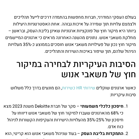
בעולם העסקי המודרני, חברות מחפשות בהתמדה דרכים לייעל תהליכים
ולצמצם עלויות תוך שמירה על איכות גבוהה. אחת האסטרטגיות היעילות
ביותר היא מיקור חוץ של פונקציות ארגוניות שאינן בליבת העסק, ובראשן –
מחלקת משאבי אנוש. נתונים מהשנה האחרונה מראים כי ארגונים המיישמים
מיקור חוץ נכון של פעילויות משאבי אנוש חוסכים בממוצע כ-35% מעלויות
הניהול שלהם, תוך שיפור באיכות השירות והתהליכים.
הסיבות העיקריות לבחירה במיקור
חוץ של משאבי אנוש
כאשר ארגונים שוקלים
שירותי HR כשירות
, הם מונעים בדרך כלל משלוש
סיבות עיקריות:
חיסכון כלכלי משמעותי
– סקר של חברת Deloitte משנת 2023 מצא
כי 68% מהארגונים שעברו למיקור חוץ של משאבי אנוש דיווחו על
חיסכון של 25%-35% מהעלויות הישירות והעקיפות הקשורות לניהול
כוח אדם.
התמקדות בליבת העסק
– בעוד שניהול משאבי אנוש הוא קריטי, הוא