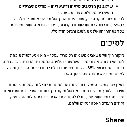
התאמה לרגולציה המקומית
שילוב בין מרכיבים פיזיים ודיגיטליים
– מודלים היברידיים
המשלבים טכנולוגיה עם מגע אנושי
לפי תחזיות מחקר השוק, שוק מיקור החוץ של משאבי אנוש צפוי לגדול
בכ-8.5% מדי שנה בחמש השנים הקרובות, כאשר הגידול המשמעותי ביותר
צפוי בתחומי הטאלנט מנג'מנט והגיוס הדיגיטלי.
לסיכום
מיקור חוץ של משאבי אנוש אינו רק טרנד עסקי – הוא אסטרטגיה מוכחת
להתייעלות ארגונית וחיסכון משמעותי בעלויות. המספרים מדברים בעד עצמם:
חיסכון ממוצע של 35% בעלויות, שיפור בתהליכי גיוס ושימור עובדים, וגישה
למומחיות שלא תמיד זמינה בתוך הארגון.
בעידן שבו גמישות, יעילות וחדשנות הם מפתחות להצלחה עסקית, ארגונים
שיבחרו לאמץ מודלים מתקדמים של מיקור חוץ בתחום משאבי האנוש ירוויחו
יתרון תחרותי משמעותי, ויוכלו להפנות משאבים רבים יותר לפיתוח העסק
וקידום היעדים האסטרטגיים שלהם.
Share