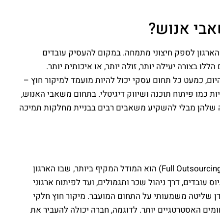
אבי אנוש?
ים בתוך הארגון לספק חיצוני מתמחה. במקום להעסיק עובדים
 בצורה יעילה יותר, זולה יותר, או איכותית יותר.
ם, כמעט כל תחום עסקי יכול להיות מועמד למיקור חוץ –
ות כמו פיתוח תוכנה ושיווק דיגיטלי. בתחום משאבי האנוש,
יבה שלהן מבלי להשקיע משאבים רבים בבניית מחלקות תמיכה
מיקור חוץ כולל מגוון רחב של סוגי התקשרויות ומודלים עסקיים שונים, כל אחד עם מאפיינים וייחודיות משלו. מיקור חוץ מלא (Full Outsourcing) הוא המודל המקיף ביותר, שבו הארגון
עובדים, דרך ניהול שכר ותגמולים, ועד לפיתוח ארגוני
דן שליטה משמעותי על התחום המועבר. מיקור חוץ חלקי
ליטה בתחומים האסטרטגיים יותר. לדוגמה, חברה יכולה להעביר את