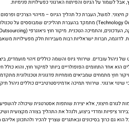
 אבל לשמור על הגיוס והפיתוח הארגוני כפעילויות פנימיות.
יצוני. למשל, העברת כל תהליך הגיוס – מזיהוי הצרכים ופרסום ה
ולהטמעת העובד החדש. המיקור החוץ הטכנולוגי (Technology Outsourcing) מתמקד בהעב
ת. לדוגמה, חברות ישראליות רבות מעבירות חלק מפעילויות משאבי ה
ל ניהול עובדים. שירותי גיוס והשמה כוללים זיהוי מועמדים, ביצו
ם הוא אחד התחומים הפופולריים ביותר למיקור חוץ, והוא כולל חיש
יקור חוץ מתמחים שמביאים מומחיות פדגוגית וטכנולוגית מתקדמת. י
י שינוי ארגוני. שירותי תמיכה אדמיניסטרטיביים כוללים ניהול תיק
ת לגורם חיצוני, אלא יצירת שותפות אסטרטגית שיכולה להשפיע ע
רור ציפיות ומדדי ביצוע, ולנהל את התהליך בצורה מקצועית ושיטת
ל הוא גם כרוך בסיכונים ובאתגרים שצריך להכיר ולהתכונן אליהם 