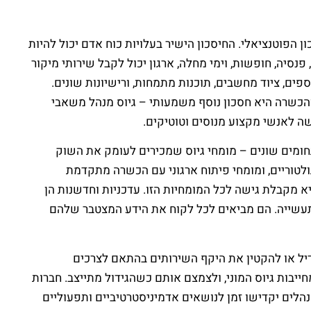
ן הפוטנציאלי. החיסכון הישיר בעלויות כוח אדם יכול להיות
דש, בתוספת הוצאות נלוות כמו ביטוח, פנסיה, חופשות, וימי מחלה, ארגון יכול לקבל שירותי מיקור
 במשרדים נוספים, ציוד מחשבים, תוכנות מתמחות, ורישיונות שונים.
והכשרה היא חסכון נוסף משמעותי – גיוס מנהל משאבי
ומים שונים – מומחי גיוס שמכירים לעומק את השוק
ולטוריים, ומומחי פיתוח ארגוני עם הכשרה מתקדמת
יא מקבלת גישה לכל המומחיות הזו. עדכניות וחדשנות הן
תעשייה. הם מביאים לכל לקוח את הידע המצטבר שלהם
דיל או להקטין את היקף השירותים בהתאם לצרכים
ייבות גיוס המוני, ולצמצם אותם כשהגידול מתייצב. חברות
הלים יקדישו זמן לנושאים אדמיניסטרטיביים ותפעוליים