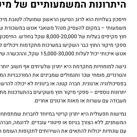
היתרונות המשמעותיים של מיק
חיסכון בעלויות הוא לרוב הטיעון הראשון שמועלה לטובת מיקור
חוץ מקיפים בעלות של 0,000
ספקי מיקור החוץ כבר השקיעו במערכות מתקדמות ויכולים לח
אנוש איכותי יכול לעלות 15,000-30,000 שקל, וההכשרה שלו יכולה לקחת מספר חודשים. עם מיקור חוץ, הארגון מקבל מיד גישה לאנשי מקצוע מנוסים וטוטיקים.
גישה למומחיות מתקדמת היא יתרון שלעיתים אף חשוב יותר 
והטרנדים, מומחי שכר ותגמולים שמבינים את המורכבויות המי
בפסיכולוגיה ארגונית. חברה קטנה או בינונית לא יכולה להרש
יתרונות נוספים – ספקי מיקור חוץ משקיעים בהתעדכנות מת
מעבודה עם עשרות או מאות ארגונים אחרים.
גמישות תפעולית היא יתרון קריטי במיוחד לחברות שמתפתחות
המשתנים, ללא הצורך בגיוס או פיטורי עובדים. לדוגמה, חבר
עם עונתיות יכולות להתאים את השירותים לתקופות העומס הש