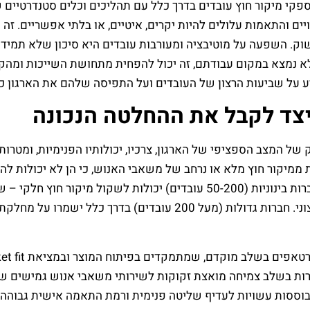
פקי מיקור חוץ עובדים בדרך כלל עם תהליכים וכלים סטנדרטיי
ם והתאמות עלולים להיות יקרים, איטיים, או בלתי אפשריים. זה יכ
בשוק. השפעה על מוטיבציה ומעורבות עובדים היא סיכון שלא תמי
א נמצא במקום עבודתם, זה יכול להפחית מתחושת השייכות ומהקשר 
יע על שביעות הרצון של העובדים ועל התפיסה שלהם את הארגון 
יצד לקבל את ההחלטה הנכונה
ל המצב הספציפי של הארגון, צרכיו, יכולותיו הפנימיות, ומטרותי
ם) לרוב ייהנו משמעותית ממיקור חוץ מלא או נרחב של משאבי האנוש, כי הן ל
הליבה שלהן צריכים להתמקד בפעילות העסקית המרכזית. חברות בינוניות (0-200
פעילויות תפעוליות כמו ניהול שכר ואדמיניסטרציה לספק חיצוני. חברו
ת בשלב צמיחה מואצת זקוקות לשירותי משאבי אנוש גמישים שי
וססות עשויות לעדיף שליטה פנימית ורמת התאמה אישית גבוהה יו