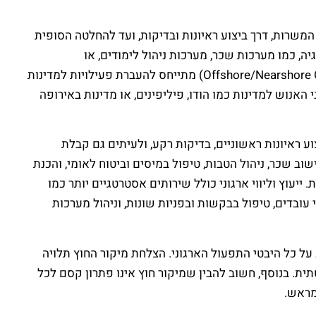
משרות, דרך ביצוע ראיונות ובדיקות, ועד להחלטה הסופית
רת תהליכים שמבוססים על טכנולוגיה, כמו מערכות שכר, מערכות ניהול לימודים, או
פלטפורמות גיוס דיגיטליות. זה בדרך כלל כולל גם את התחזוקה, העדכונים, והתמיכה הטכנית. מיקור חוץ גיאוגרפי (Offshore/Nearshore Outsourcing) מתייחס להעברת פעילויות למדינות
אנוש למדינות כמו הודו, פיליפינים, או מדינות באירופה
ע ראיונות ראשוניים, בדיקות רקע, ולעיתים גם קבלת
וב שכר, ניהול הטבות, טיפול במיסים וביטוח לאומי, והכנת
יעוץ וליווי ארגוני כולל שירותים אסטרטגיים יותר כמו
י עובדים, טיפול בבקשות ובפניות שונות, וניהול מערכות
ל כל היבטי התפעול הארגוני. הצלחת מיקור החוץ תלויה
ית. בנוסף, חשוב להבין שמיקור חוץ אינו פתרון קסם לכל
מראש.