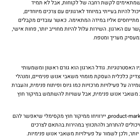
ם שמתאימים לקשת רחבה של לקוחות, אבל לא תמיד
ול להיות בעייתי במיוחד לארגונים עם צרכים מיוחדים,
ד מתייחסים אליו במידה המתאימה. כאשר עובדים מקבלים
עם הארגון. השירות עלול להיות מחוייב יותר, פחות אישי,
כמעסיק מעריך ומטפח.
ו האסטרטגיות. גודל הארגון הוא גורם ראשון ומשמעותי
א יכולות להצדיק כלכלית העסקת מומחי משאבי אנוש פנימיים, ומנהלי
5 עובדים) יכולות לשקול מיקור חוץ חלקי – שמירה על פעילויות מרכזיות כמו גיוס ופיתוח פנימית, והעברת
ת גדולות (מעל 200 עובדים) בדרך כלל ישמרו על מחלקת משאבי אנוש פנימית, אבל עשויות להשתמש במיקור חוץ
השלב העסקי שבו נמצאת החברה הוא גורם נוסף קריטי. סטארטאפים בשלב מוקדם, שמתמקדים בפיתוח המוצר ובמציאת product-market fit, יירוויחו ממיקור חוץ מקסימלי שיאפשר להם
כולים להתרחב ולהתכווץ במהירות בהתאם לצרכים
תר, ולכן לשמור על פעילויות משאבי אנוש פנימיות.