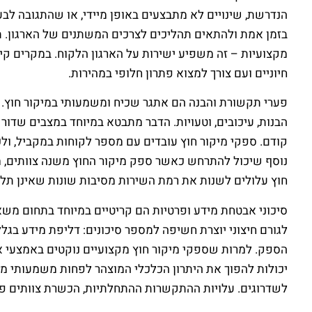
הנדרשת, שינויים לא מתבצעים באופן מיידי, או שהתגובה ל
בזמן אמת ולהתאים תהליכים לצרכים המשתנים של הארגון. תלות
מקצועיות – זה משפיע ישירות על הארגון הלקוח. במקרים קי
חיוניים ועם צורך למצוא פתרון חלופי במהירות.
פערי תקשורת והבנה הם אתגר שכיח ומשמעותי במיקור חוץ. 
הבנות, עיכובים, וטעויות. הדבר מתבטא במיוחד במצבים שדו
קודם. ספקי מיקור חוץ עובדים עם מספר לקוחות במקביל, ולכ
נוסף שיכול להתרחש כאשר ספק מיקור החוץ משנה צוותים, מת
חוץ עלולים לשנות את רמת השירות מסיבות שונות שאינן תלוי
סיכוני אבטחת מידע ופרטיות הם קריטיים במיוחד בתחום משא
לגורם חיצוני יוצרת חשיפה למספר סיכונים: דליפת מידע בג
הספק. למרות שספקי מיקור חוץ מקצועיים נוקטים באמצעי אב
יכולות להפוך את היתרון הכלכלי המוצהר לפחות משמעותי ממה
לשדרוגים. עלויות ההתקשרות ההתחלתיות, הכשרת צוותים פנימ