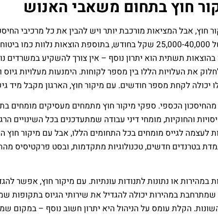
ור חוץ בתחום משאבי האנוש
 חוץ, אבל המציאות מורכבת יותר ויש להבין את כל מרכיבי החיסכו
משמעותי – במקום להעסיק מנהל משאבי אנוש במשכורת של 25,000-40,000 שקל בחו
8,000-2 שקל בחודש. החיסכון בהוצאות תשתית הוא יתרון נוסף – אין צורך להשקיע
לוק את העלויות הללו בין מספר לקוחות. הימנעות מעלויות גיוס 
מהחיסכון הכספי. ספקי מיקור חוץ מתמחים מעסיקים מומחים בתח
סויות והחוקיות, מומחי דיני עבודה שמתעדכנים בכל השינויים הרג
ות לעצמה לגייס מומחים בכל התחומים הללו, אבל עם מיקור חוץ ה
מדת בטרנדים חדשים, טכנולוגיות מתקדמות, ובסט פרקטיסיס מה
 במהירות או נתונות לתנודות עונתיות. עם מיקור חוץ, אפשר להג
ה שמתרחבת במהירות יכולה להגדיל את שירותי הגיוס בתקופות שמח
ונות. הקלת עומס על הניהול היא יתרון חשוב נוסף – במקום שמנ