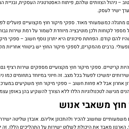
ב – ניהול הצוותים שלהם, פיתוח האסטרטגיה העסקית, ובניית ה
רך ישיר לעסק.
 מתגלה כמשמעותי מאוד. ספקי מיקור חוץ מקצועיים פועלים לפי 
מספר לקוחות ולכן מוטיבציה מיוחדת לשמור על רמת שירות גבו
יו להם קודם. הפחתת סיכונים היא יתרון נוסף חשוב – ספקי מיקור
 תפעולי. ברבים מהמקרים, לספקי מיקור החוץ יש ביטוחי אחריות מ
היות קריטיים. ספקי מיקור חוץ מקצועיים מספקים שירות רציף גם 
רותים ימשיכו לפעול בכל מצב. זה חיוני במיוחד בתחומים כמו ני
ון אחרון אבל לא פחות חשוב – ספקי מיקור חוץ משקיעים במערכו
הנים מגישה לטכנולוגיות הללו ללא הצורך להשקיע בהן באופן עצמא
 חוץ משאבי אנוש
נים משמעותיים שחשוב להכיר ולהתכונן אליהם. אובדן שליטה ישיר
וני, הארגון מאבד את היכולת לשלוט ישירות על התהליכים הללו. זה