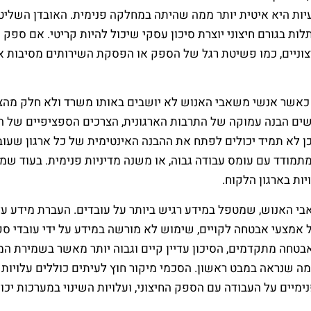
בעיות היא איטית יותר ממה שהיתה במחלקה פנימית. האובדן השל
 בגורם חיצוני יוצרת סיכון עסקי שיכול להיות קריטי. אם ספק מיק
צוניים, כמו פשיטת רגל של הספק או הפסקת השירותים מסיבות א
כאשר אנשי משאבי האנוש לא יושבים באותו משרד ולא חלק מהצוות
רשים הבנה עמוקה של התרבות הארגונית, הצרכים הספציפיים של ה
ן לא תמיד יכולים לפתח את ההבנה האינטימית של כל ארגון שעוב
מודד עם עומס עבודה גבוה, או משנה מדיניות פנימית. בעוד שמח
ות בארגון הלקוח.
בי האנוש, שמטפל במידע רגיש ביותר על עובדים. העברת מידע על 
לל אמצעי אבטחה לקויים, שימוש לא מורשה במידע על ידי עובדי 
טחה מתקדמים, הסיכון עדיין קיים וגבוה יותר מאשר בשמירת המיד
 שנראה במבט ראשון. הסכמי מיקור חוץ לעיתים כוללים עלויות נו
יים על העבודה עם הספק החיצוני, ועלויות השינוי במערכות יכול