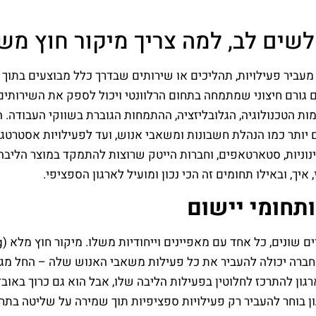
 לשים לב, למה צריך מיקור חוץ מש
 עסקית שבה ארגון מעביר פעילויות, תהליכים או שירותים שבדרך כלל מבוצע
רם חיצוני שמתמחה בתחום הרלוונטי ויכול לספק את השירותים הללו
כנולוגיה, הגלובליזציה, ההתמחות הגוברת בשווקי העבודה. היו
ם יותר כמו הנהלת חשבונות ומשאבי אנוש, ועד לפעילויות אסטרטגי
ובינוניות, סטארטאפים, וחברות הייטק שרוצות להתמקד במוצר הל
יך, ובאילו תחומים זה הכי נכון ומועיל לארגון הספציפי.
תחומי יישום
ברה יכולה להעביר את כל פעילות משאבי האנוש שלה – החל מגיוס 
ון להתרכז לחלוטין בפעילות הליבה שלו, אבל הוא גם כרוך באוב
נת יותר, שבה הארגון בוחר להעביר רק פעילויות ספציפיות תוך שמירה על ש