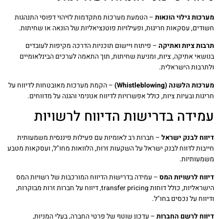
מערכות גילוי הונאות
– הטמעת מערכות מתקדמות לזיהוי דפוסי התנהגות
חשודים, עסקאות חריגות, ופעילויות פוטנציאליות של הונאה או שחיתות.
תרבות ציות ואתיקה
– פיתוח ויישום תוכניות הדרכה מקיפות לעובדים
בנושאי אתיקה, ציות, ומניעת שחיתות, תוך התאמה לערכים הבינלאומיים
ולתרבות הישראלית.
מערכות הלשנה (Whistleblowing)
– הקמת מערכות מאובטחות לדיווח על
חריגות ובעיות ציות, כולל אפשרויות לדיווח אנונימי והגנה על מדווחים.
עמידה בדרישות הדיווח לרשויות
דיווח לבנק ישראל
– חברות רב לאומיות עם פעילות פיננסית משמעותית
חייבות לדווח לבנק ישראל על השקעות זרות, הלוואות מחו"ל, ועסקאות מטבע
משמעותיות.
דיווח לרשויות המס
– עמידה בדרישות הדיווח המורכבות של רשויות המס
הישראליות, כולל דוחות transfer pricing, דיווח על חברות זרות מבוקרות,
ודיווח על נכסים בחו"ל.
דיווח לרשם החברות
– עדכון שוטף של פרטי החברה, בעלי המניות,