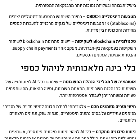
ביעילות גבוהה ובעלויות נמוכות יותר מהבנקאות המסורתית.
מטבעות דיגיטליים ו-CBDC
– בחינת השימוש במטבעות דיגיטליים יציבים
(Stablecoins) או מטבעות דיגיטליים של בנקים מרכזיים להעברות כספים
מהירות וחסכוניות בין מדינות.
טכנולוגיית Blockchain לשקיפות
– יישום פתרונות blockchain לשיפור
השקיפות בעסקאות בין-חברתיות, מעקב אחר supply chain payments,
והבטחת אמינות הנתונים הכספיים.
כלי בינה מלאכותית לניהול כספי
אוטומציה של תהליכי הנהלת החשבונות
– שימוש בכלי AI לאוטומציה של
משימות כמו הכנת חשבוניות, התאמת חשבונות, וסיווג הוצאות, מה שמפחית
טעויות ומשחרר זמן לעבודה אסטרטגית יותר.
חיזוי תזרים מזומנים חכם
– אלגוריתמי למידת מכונה לחיזוי מדויק של תזרימי
מזומנים עתידיים על בסיס נתונים היסטוריים, מגמות שוק, ונתונים חיצוניים
רלוונטיים.
ניתוח סיכונים מתקדם
– כלי AI לזיהוי וניתוח סיכונים פיננסיים, אשראיים
ותפעוליים בזמן אמת, כולל התרעות אוטומטיות על חריגות או מגמות מדאיגות.