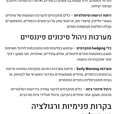
תזרימי מזומנים, זיהוי מגמות בביצועים הכספיים, ואיתור הזדמנויות לחיסכון
ושיפור יעילות.
ניתוח רגישות וסימולציות
– כלים מתקדמים להערכת השפעות של שינויים
בשערי חליפין, שיעורי מס, או תנאי שוק על הביצועים הכספיים, המאפשרים
קבלת החלטות מבוססות נתונים.
מערכות ניהול סיכונים פיננסיים
כלי hedging מתקדמים
– שימוש בפלטפורמות מתוחכמות לניהול חשיפות
מטבע באמצעות נגזרים פיננסיים, חוזים עתידיים, ואפציות, תוך מעקב רציף
אחר אפקטיביות ההגנות.
מערכות Early Warning
– פיתוח מערכות התרעה מוקדמת המזהות חריגות
בביצועים הכספיים, שינויים משמעותיים בסיכוני האשראי של לקוחות, או
בעיות פוטנציאליות בתזרים המזומנים.
ניהול סיכוני ציות
– כלים מתקדמים לניטור עמידה בדרישות רגולטוריות
מרובות, מעקב אחר שינויים בחקיקה, וניהול תהליכי ציות מורכבים.
בקרות פנימיות ורגולציה