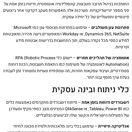
התומכות בניהול מרובה מטבעות, קונסולידציה אוטומטית, ודיווח בזמן אמת על
פני מספר יורישדיקציות. מערכות אלה מאפשרות מעקב דקדקני אחר ביצועים
פיננסיים ותפעוליים של כל יחידה עסקית.
פתרונות ענן משולבים
– שימוש בפתרונות מבוססי ענן כמו Microsoft
Dynamics 365, NetSuite, או Workday המאפשרים גישה מהירה ומאובטחת
למידע כספי מכל נקודה בעולם, תוך התחשבות בדרישות אבטחת מידע
ופרטיות.
אוטומציה של תהליכים חוזרים
– יישום כלי RPA (Robotic Process
Automation) לאוטומציה של משימות כמו התאמת חשבונות, הכנת דוחות
סטנדרטיים, ועיבוד עסקאות חוזרות, מה שמפחית טעויות ומשחרר זמן לעבודה
בעלת ערך מוסף גבוה יותר.
כלי ניתוח ובינה עסקית
דשבורדים ודוחות בזמן אמת
– פיתוח דשבורדים מתקדמים באמצעות כלים
כמו Tableau, Power BI, או QlikSense המציגים מצב כספי מקיף ומעודכן
של הפעילות הישראלית והקשר שלה לביצועים הגלובליים.
אנליטיקה חיזויית
– שימוש בכלי בינה מלאכותית ולמידת מכונה לחיזוי