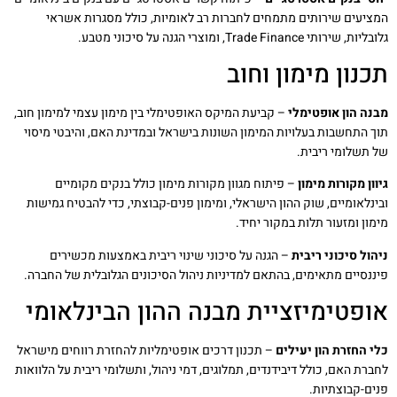
המציעים שירותים מתמחים לחברות רב לאומיות, כולל מסגרות אשראי
גלובליות, שירותי Trade Finance, ומוצרי הגנה על סיכוני מטבע.
תכנון מימון וחוב
מבנה הון אופטימלי
– קביעת המיקס האופטימלי בין מימון עצמי למימון חוב,
תוך התחשבות בעלויות המימון השונות בישראל ובמדינת האם, והיבטי מיסוי
של תשלומי ריבית.
גיוון מקורות מימון
– פיתוח מגוון מקורות מימון כולל בנקים מקומיים
ובינלאומיים, שוק ההון הישראלי, ומימון פנים-קבוצתי, כדי להבטיח גמישות
מימון ומזעור תלות במקור יחיד.
ניהול סיכוני ריבית
– הגנה על סיכוני שינוי ריבית באמצעות מכשירים
פיננסיים מתאימים, בהתאם למדיניות ניהול הסיכונים הגלובלית של החברה.
אופטימיזציית מבנה ההון הבינלאומי
כלי החזרת הון יעילים
– תכנון דרכים אופטימליות להחזרת רווחים מישראל
לחברת האם, כולל דיבידנדים, תמלוגים, דמי ניהול, ותשלומי ריבית על הלוואות
פנים-קבוצתיות.