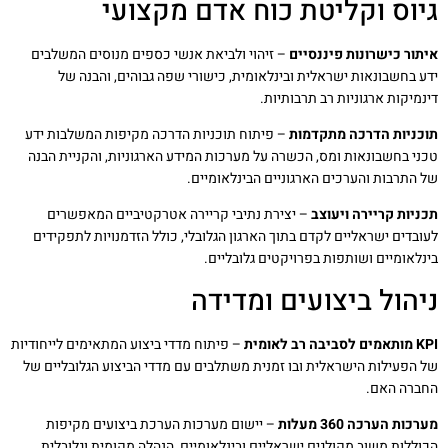
גיוס וקליטת כוח אדם מקצועי
איתור כישרונות פיננסיים
– זיהוי ולביאת אנשי כספים מנוסים המשלבים
ידע בחשבונאות ישראלית ובינלאומית, כישורי שפה גבוהים, והבנה של
דינמיקות ארגוניות רב תרבותיות.
תוכניות הדרכה מתקדמות
– פיתוח תוכניות הדרכה מקיפות המשלבות ידע
טכני בחשבונאות ומס, הכשרה על מערכות המידע הארגוניות, והקניית הבנה
של התרבות והערכים הארגוניים הבינלאומיים.
תכניות קריירה ויעוצב
– יצירת נתיבי קריירה אטרקטיביים המאפשרים
לעובדים ישראליים לקדם בתוך הארגון הגלובלי, כולל הזדמנויות לתפקידים
בינלאומיים ושותפות בפרויקטים גלובליים.
ניהול ביצועים ומדידה
KPI מותאמים לסביבה רב לאומית
– פיתוח מדדי ביצוע המתאימים לייחודיות
של הפעילות הישראלית ובו זמנית משתלבים עם מדדי הביצוע הגלובליים של
החברה האם.
מערכות הערכה 360 מעלות
– יישום מערכות הערכת ביצועים מקיפות
הכוללות משוב מקולגים ישראליים ובינלאומיים, הנהלה מקומית וגלובלית,