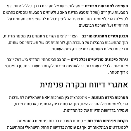
חשיפה למטבעות מרובים
– פעילות בישראל מערבת בדרך כלל לפחות שני
מטבעות עיקריים (שקל ומטבע מדינת האם), ולעיתים מטבעות נוספים בהתאם
לפעילות הבינלאומית. תנודות שער החליפין יכולות להשפיע משמעותית על
הרווחיות ועל הערכת הביצועים.
תכנון תזרים מזומנים מורכב
– הצורך לתאם תזרים מזומנים בין מספר מדינות,
תוך התחשבות בהגבלות על העברת הון, לוחות זמנים של תשלומי מס שונים,
ודרישות נזילות משתנות ביורישדיקציות השונות.
ניהול סיכונים פוליטיים וכלכליים
– המצב הביטחוני והמדיני בישראל יוצר
אי-ודאות כלכלית שחברות רב לאומיות חייבות לקחת בחשבון בתכנון הפיננסי
ארוך הטווח.
אתגרי דיווח ובקרה פנימית
מערכות מידע מגוונות
– אינטגרציה בין מערכות ERP ישראליות למערכות
הבינלאומיות של החברה האם, תוך הבטחת דיוק הנתונים, אבטחת מידע,
ועמידה בדרישות הדיווח של כל המדינות.
בקרות פנימיות מורכבות
– פיתוח מערכת בקרות פנימיות המותאמת
לסטנדרטים הבינלאומיים אך גם עומדת בדרישות החוק הישראלי ומתחשבת