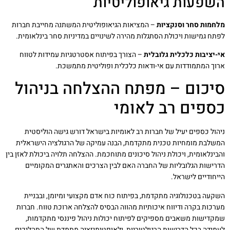
השפעות גיאופוליטיות
מלחמות סחר וסנקציות
– המציאות הגיאופוליטית המשתנה מחייבת חברות
לפתח גמישות ויכולת הסתגלות מהירה לשינויים במדיניות סחר בינלאומית.
אי-יציבות כלכלית גלובלית
– הצורך בפיתוח אסטרטגיות עמידות לטווח
ארוך המתמודדות עם אי-ודאות כלכלית ופוליטית מתמשכת.
סיכום – מפתח ההצלחה בניהול
כספים רב לאומי
ניהול כספים יעיל של חברות רב לאומיות בישראל דורש גישה הוליסטית
המשלבת מומחיות טכנית מתקדמת, הבנה עמיקה של הרגולציה הישראלית
והבינלאומית, ויכולת ניהול סיכונים מתוחכמת. ההצלחה תלויה ביכולת לאזן בין
הדרישות הגלובליות של החברה האם לבין הצרכים והאתגרים המקומיים
הייחודיים לישראל.
השקעה בטכנולוגיה מתקדמת, בפיתוח כוח אדם מקצועי ומיומן, ובבניית
מערכות בקרה ודיווח איכותיות מהווה הבסיס להצלחה ארוכת טווח. חברות
שמקדישות משאבים מספיקים לפיתוח יכולות ניהול פיננסי מתקדמות,
לעמידה בכל הדרישות הרגולטוריות, ולאופטימיזציה מתמדת של התהליכים