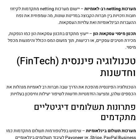
מערכות netting רב-לאומיות
– יישום מערכות netting מתקדמות לקיזוז
חובות וזכויות בין חברות הקבוצה במדינות שונות, מה שמפחית את נפח
ההעברות הבינלאומיות ואת עלויות העסקאות.
תכנון מיסוי עסקאות הון
– ייעוץ מתקדם בתכנון עסקאות הון כמו הנפקות,
מכירת חטיבים עסקיים, או רכישות, תוך מזעום המס הכולל והימנעות מכפל
מיסוי.
טכנולוגיה פיננסית (FinTech)
וחדשנות
הטכנולוגיה הפיננסית מהפכת את הדרך שבה חברות רב לאומיות מנהלות את
הכספים שלהן, ומציעה הזדמנויות חדשות לשיפור יעילות וחיסכון בעלויות:
פתרונות תשלומים דיגיטליים
מתקדמים
מערכות תשלום בינלאומיות
– שימוש בפלטפורמות תשלום מתקדמות כמו
Stripe, PayPal Business, או Payoneer לעיבוד תשלומים בינלאומיים