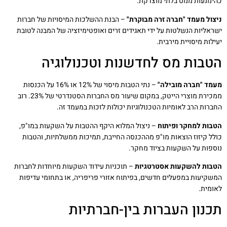
כהימנעות ממס בלתי מוצדקת.
ניצול מעמד "חברה זרה מבוקרת"
– הבנת ההשלכות המיסויות של חברות
ישראליות הנשלטות על ידי תאגידים זרים ואופטימיזציה של המבנה לטובת
יעילות מיסויית מירבית.
הטבות מס לחדשנות וטכנולוגיה
מעמד "חברה מובילה"
– נתי הטבות מיסוי של 12% או 16% על הכנסות
ממכירת מוצרי הייטק, במקום שיעור מס החברות הסטנדרטי של 23%. רוב
החברות הרב לאומיות הטכנולוגיות יכולות לזכות במעמד זה.
הטבות למחקר ופיתוח
– ניצול המלוא היקף ההטבות על השקעות במו"פ,
כולל קיזוז הוצאות מו"פ מההכנסה החייבת, תמיכות ממשלתיות, והטבות
נוספות על השקעות בציוד מחקר.
הטבות להשקעות אסטרטגיות
– תוכניות עידוד השקעות מיוחדות לחברות
המשקיעות במפעלים חדשים, בפיתוח אזורי פריפריה, או בתחומי עדיפות
לאומית.
תכנון העברות בין-חברתיות