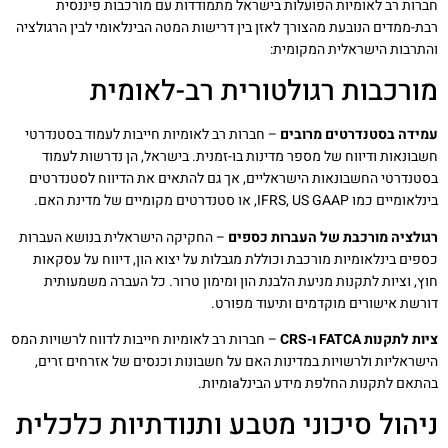
חברות רב לאומיות הפועלות בישראל מתמודדות עם מורכבות פיננסית
רבת-ממדים הנובעת מהצורך לאזן בין דרישות המטה הבינלאומי לבין הרגולציה
והתרבות הישראלית המקומית:
מורכבות רגולטורית רב-לאומית
עמידה בסטנדרטים מרובים
– חברות רב לאומיות חייבות לעמוד בסטנדרטי
חשבונאות ודיווח של מספר מדינות בו-זמנית. בישראל, הן נדרשות לעמוד
בסטנדרטי החשבונאות הישראליים, אך גם להתאים את הדיווח לסטנדרטים
בינלאומיים כמו IFRS, US GAAP, או סטנדרטים מקומיים של מדינת האם.
רגולציה מורכבת של העברות כספים
– החקיקה הישראלית בנושא העברות
כספים בינלאומיות מורכבת וכוללת מגבלות על יצוא הון, דיווח על עסקאות
חוץ, וציות לתקנות מניעת הלבנת הון ומימון טרור. כל העברה משמעותית
דורשת אישורים מוקדמים ותיעוד מפורט.
ציות לתקנות FATCA ו-CRS
– חברות רב לאומיות חייבות לדווח לרשויות המס
הישראליות ולרשויות במדינות האם על חשבונות וכנסים של אזרחים זרים,
בהתאם לתקנות החלפת מידע הבינלaומיות.
ניהול סיכוני מטבע ותנודתיות כלכלית