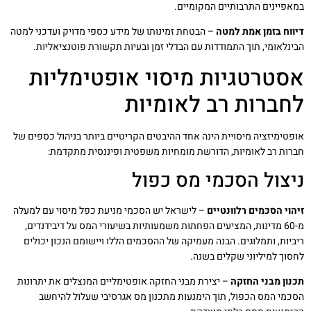
במאפיינים התרבותיים המקומיים.
דיווח בזמן אמת למטה
– הבטחת זמינותו של מידע כספי מדויק ועדכני למטה
הבינלאומי, תוך התמודדות עם הבדלי זמן ובעיות תקשורת פוטנציאליות.
אסטרטגיות מיסוי אופטימליות
לחברות רב לאומיות
אופטימיזציה מיסויית הינה אחד ההיבטים הקריטיים ביותר בניהול כספים של
חברות רב לאומיות, הדורשת מומחיות משפטית ופיננסית מתקדמת:
ניצול הסכמי מס כפול
זיהוי הסכמים רלוונטיים
– לישראל יש הסכמי מניעת כפל מיסוי עם למעלה
מ-60 מדינות, המציעים הפחתות משמעותיות בשיעורי המס על דיבידנדים,
ריביות, ותמלוגים. הבנה מעמיקה של ההסכמים הללו ויישומם הנכון יכולים
לחסוך למיליוני שקלים בשנה.
תכנון מבני החזקה
– יצירת מבני החזקה אופטימליים המנצלים את יתרונות
הסכמי המס הכפול, תוך הימנעות מתכנון מס אגרסיבי שעלול להיחשב