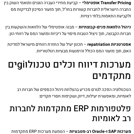
Transfer Pricing אופטימלי
– קביעת מחירי העברה הוגנים ותואמי השוק בין
החברה הישראלית לחברות קשורות בחו"ל, תוך מזעור הסיכון לבדיקות מס
ולקביעת התאמות בלתי רצויות.
ניהול הלוואות פנים-קבוצתיות
– מבנה אופטימלי של הלוואות והשקעות בין
חברות הקבוצה, תוך ניצול הטבות מיסוי על ריביות ומזעור המס על רווחי הון.
אסטרטגיות repatriation
– תכנון יעיל של החזרת רווחים מישראל למדינת
האם, תוך מזעור המס הכולל והימנעות מבעיות רגולטוריות.
מערכות דיווח וכלים טכנולוgiים
מתקדמים
הטכנולוגיה הפכה לגורם מכריע בהצלחת ניהול הכספים של חברות רב
לאומיות, ומאפשרת יעילות, דיוק ושקיפות חסרי תקדים:
פלטפורמות ERP מתקדמות לחברות
רב לאומיות
מערכות SAP ו-Oracle רב-מטבעיות
– הטמעת מערכות ERP מתקדמות