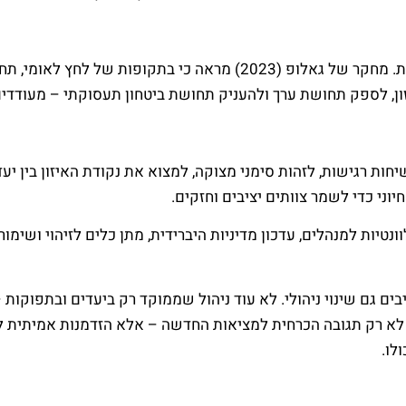
אחד האתגרים המרכזיים במצבי משבר הוא שמירה על מחויבות. מחקר של
ן, לספק תחושת ערך ולהעניק תחושת ביטחון תעסוקתי – מעודדים חי
שיחות רגישות, לזהות סימני מצוקה, למצוא את נקודת האיזון בין י
וני כדי לשמר צוותים יציבים וחזקים.
ות רלוונטיות למנהלים, עדכון מדיניות היברידית, מתן כלים לזיהוי 
ם גם שינוי ניהולי. לא עוד ניהול שממוקד רק ביעדים ובתפוקות 
א לא רק תגובה הכרחית למציאות החדשה – אלא הזדמנות אמיתית ל
לו.