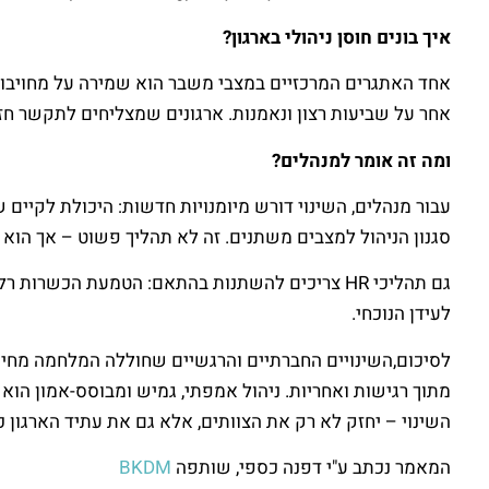
איך בונים חוסן ניהולי בארגון
?
אחר על שביעות רצון ונאמנות. ארגונים שמצליחים לתקשר חזו
ומה זה אומר למנהלים
?
עבור מנהלים, השינוי דורש מיומנויות חדשות: היכולת לקיים 
סגנון הניהול למצבים משתנים. זה לא תהליך פשוט – אך הוא חי
גם תהליכי HR צריכים להשתנות בהתאם: הטמעת הכשר
לעידן הנוכחי.
לסיכום,השינויים החברתיים והרגשיים שחוללה המלחמה מחייבי
מתוך רגישות ואחריות. ניהול אמפתי, גמיש ומבוסס-אמון הו
השינוי – יחזק לא רק את הצוותים, אלא גם את עתיד הארגון כו
המאמר נכתב ע"י דפנה כספי, שותפה
BKDM