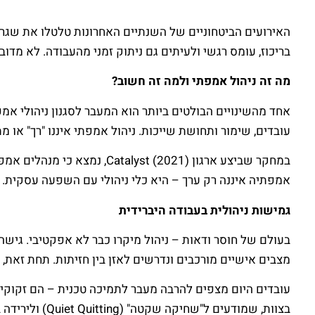
האירועים הביטחוניים של השנתיים האחרונות טלטלו את שגרת
בריכוז, עומס רגשי ולעיתים גם ניתוק זמני מהעבודה. לא מדו
מה זה ניהול אמפתי ולמה זה חשוב?
אחד מהשינויים הבולטים ביותר הוא המעבר לסגנון ניהולי אמפ
עובדים, שימור ותחושת שייכות. ניהול אמפתי איננו "רך" א
אמפתיה איננה רק ערך – היא כלי ניהולי עם השפעה עסקית.
גמישות ניהולית בעבודה היברידית
בעולם של חוסר ודאות – ניהול מיקרו כבר לא אפקטיבי. גיש
מצבים אישיים מורכבים ונדרשים לאזן בין חזיתות. תחת זאת, 
עובדים היום מצפים להרבה מעבר לתמיכה טכנית – הם זקוקי
בצוות, שמודעים ל"שחיקה שקטה" (Quiet Quitting) ולירידה בזמינות – מצליחים לשמר מעורבות גם בתקופות קשות.