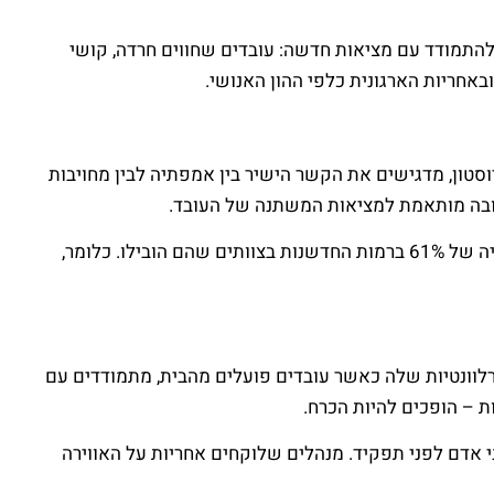
 להתמודד עם מציאות חדשה: עובדים שחווים חרדה, קושי
באחריות הארגונית כלפי ההון האנושי.
יוסטון, מדגישים את הקשר הישיר בין אמפתיה לבין מחויבות
תגובה מותאמת למציאות המשתנה של העובד.
במחקר שביצע ארגון Catalyst (2021), נמצא כי מנהלים אמפתיים הביאו לעלייה של 76% בתחושת השייכות של עובדים, ולעלייה של 61% ברמות החדשנות בצוותים שהם הובילו. כלומר,
רלוונטיות שלה כאשר עובדים פועלים מהבית, מתמודדים עם
ת – הופכים להיות הכרח.
 אדם לפני תפקיד. מנהלים שלוקחים אחריות על האווירה